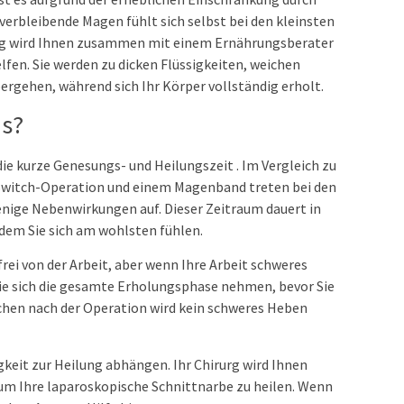
verbleibende Magen fühlt sich selbst bei den kleinsten
rurg wird Ihnen zusammen mit einem Ernährungsberater
fen. Sie werden zu dicken Flüssigkeiten, weichen
bergehen, während sich Ihr Körper vollständig erholt.
us?
e kurze Genesungs- und Heilungszeit . Im Vergleich zu
Switch-Operation und einem Magenband treten bei den
nige Nebenwirkungen auf. Dieser Zeitraum dauert in
dem Sie sich am wohlsten fühlen.
ei von der Arbeit, aber wenn Ihre Arbeit schweres
Sie sich die gesamte Erholungsphase nehmen, bevor Sie
chen nach der Operation wird kein schweres Heben
gkeit zur Heilung abhängen. Ihr Chirurg wird Ihnen
um Ihre laparoskopische Schnittnarbe zu heilen. Wenn