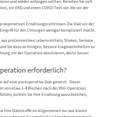
ören und wieder anfangen sollten. Bereiten Sie sich
test, ein EKG und einen COVID-Test vor, die vor der
räoperativen Ernährungsrichtlinien. Die Diät vor der
Eingriff für den Chirurgen weniger kompliziert macht.
l aus proteinreichen Lebensmitteln, Shakes, Gemüse
nd Sie dazu zu bringen, bessere Essgewohnheiten zu
hrung vor der Operation absolvieren, desto besser
Operation erforderlich?
 auf eine postoperative Diät gesetzt . Dieser
aum von etwa 3-4 Wochen nach der VSG-Operation
 fühlen, sollten Sie Ihre Ernährung ausschleichen,
Sie Ihre Nährstoffe im Allgemeinen nur aus klaren
ist es aufgrund der erheblichen Einschränkung durch